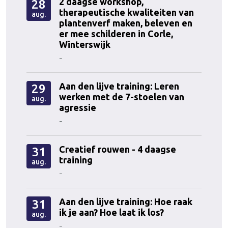
2 daagse workshop,
28
therapeutische kwaliteiten van
aug.
plantenverf maken, beleven en
er mee schilderen in Corle,
Winterswijk
-
Aan den lijve training: Leren
29
werken met de 7-stoelen van
aug.
agressie
-
Creatief rouwen - 4 daagse
31
training
aug.
-
Aan den lijve training: Hoe raak
31
ik je aan? Hoe laat ik los?
aug.
-