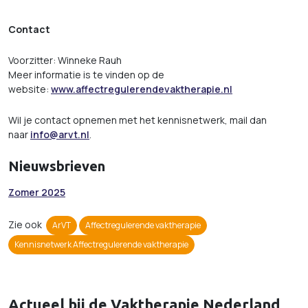
Contact
Voorzitter: Winneke Rauh
Meer informatie is te vinden op de
website:
www.affectregulerendevaktherapie.nl
Wil je contact opnemen met het kennisnetwerk, mail dan
naar
info@arvt.nl
.
Nieuwsbrieven
Zomer 2025
Zie ook
ArVT
Affectregulerende vaktherapie
Kennisnetwerk Affectregulerende vaktherapie
Actueel bij de Vaktherapie Nederland